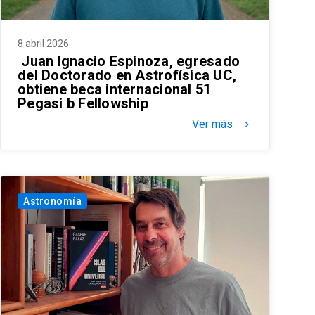
8 abril 2026
Juan Ignacio Espinoza, egresado
del Doctorado en Astrofísica UC,
obtiene beca internacional 51
Pegasi b Fellowship
Ver más
keyboard_arrow_right
Astronomía