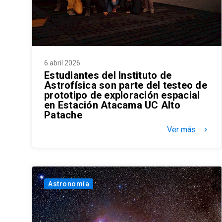
6 abril 2026
Estudiantes del Instituto de
Astrofísica son parte del testeo de
prototipo de exploración espacial
en Estación Atacama UC Alto
Patache
Ver más
keyboard_arrow_right
Astronomía