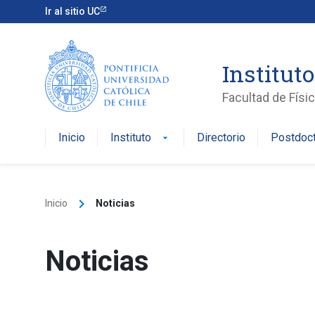
Skip
Ir al sitio UC
to
content
Instituto
Facultad de Físi
Inicio
Instituto
Directorio
Postdoc
arrow_drop_down
keyboard_arrow_right
Inicio
Noticias
Noticias