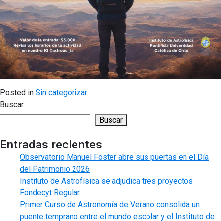
Posted in
Sin categorizar
Buscar
Buscar
Entradas recientes
Observatorio Manuel Foster abre sus puertas en el Día
del Patrimonio 2026
Instituto de Astrofísica se adjudica tres proyectos
Fondecyt Regular
Primer Curso de Astronomía de Verano consolida un
puente temprano entre el mundo escolar y el Instituto de