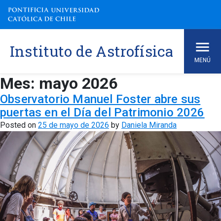
Skip
to
content
Instituto de Astrofísica
MENÚ
Mes:
mayo 2026
Observatorio Manuel Foster abre sus
puertas en el Día del Patrimonio 2026
Posted on
25 de mayo de 2026
by
Daniela Miranda