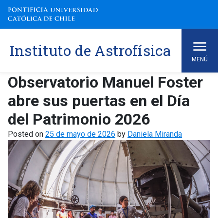
Skip
to
content
Instituto de Astrofísica
MENÚ
Observatorio Manuel Foster
abre sus puertas en el Día
del Patrimonio 2026
Posted on
25 de mayo de 2026
by
Daniela Miranda