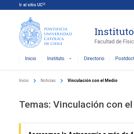
Skip
Ir al sitio UC
to
content
Instituto
Facultad de Físi
Inicio
Instituto
Directorio
Postdoc
arrow_drop_down
keyboard_arrow_right
keyboard_arrow_right
Inicio
Noticias
Vinculación con el Medio
Temas:
Vinculación con e