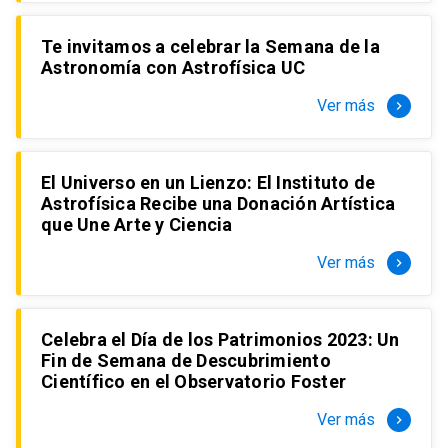
Te invitamos a celebrar la Semana de la
Astronomía con Astrofísica UC
Ver más
keyboard_arrow_right
El Universo en un Lienzo: El Instituto de
Astrofísica Recibe una Donación Artística
que Une Arte y Ciencia
Ver más
keyboard_arrow_right
Celebra el Día de los Patrimonios 2023: Un
Fin de Semana de Descubrimiento
Científico en el Observatorio Foster
Ver más
keyboard_arrow_right