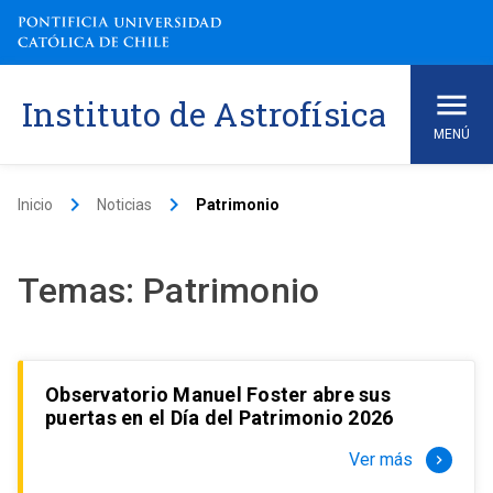
Skip
to
content
Instituto de Astrofísica
MENÚ
keyboard_arrow_right
keyboard_arrow_right
Inicio
Noticias
Patrimonio
Temas:
Patrimonio
Observatorio Manuel Foster abre sus
puertas en el Día del Patrimonio 2026
Ver más
keyboard_arrow_right