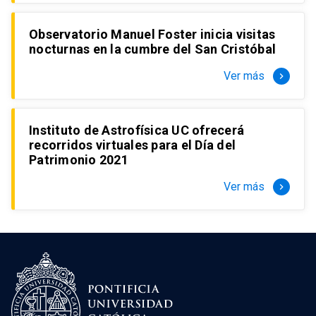
Observatorio Manuel Foster inicia visitas
nocturnas en la cumbre del San Cristóbal
Ver más
keyboard_arrow_right
Instituto de Astrofísica UC ofrecerá
recorridos virtuales para el Día del
Patrimonio 2021
Ver más
keyboard_arrow_right