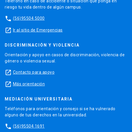
Teléfono en caso de accidente o situación que ponga en
riesgo tu vida dentro de algún campus.
phone
(56)95504 5000
launch
Ir al sitio de Emergencias
DISCRIMINACIÓN Y VIOLENCIA
Orientación y apoyo en casos de discriminación, violencia de
género o violencia sexual.
launch
Contacto para apoyo
launch
Más orientación
MEDIACIÓN UNIVERSITARIA
Teléfonos para orientación y consejo si se ha vulnerado
alguno de tus derechos en la universidad.
phone
(56)95504 1691