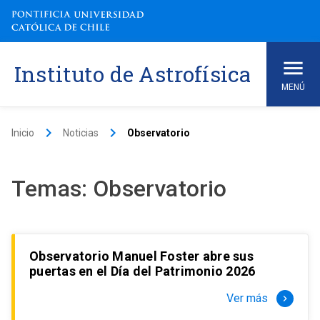
Skip
to
content
Instituto de Astrofísica
MENÚ
keyboard_arrow_right
keyboard_arrow_right
Inicio
Noticias
Observatorio
Temas:
Observatorio
Observatorio Manuel Foster abre sus
puertas en el Día del Patrimonio 2026
Ver más
keyboard_arrow_right