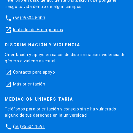
Teléfono en caso de accidente o situación que ponga en
riesgo tu vida dentro de algún campus.
phone
(56)95504 5000
launch
Ir al sitio de Emergencias
DISCRIMINACIÓN Y VIOLENCIA
Orientación y apoyo en casos de discriminación, violencia de
género o violencia sexual.
launch
Contacto para apoyo
launch
Más orientación
MEDIACIÓN UNIVERSITARIA
Teléfonos para orientación y consejo si se ha vulnerado
alguno de tus derechos en la universidad.
phone
(56)95504 1691