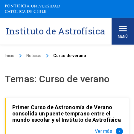
Skip
to
content
Instituto de Astrofísica
MENÚ
keyboard_arrow_right
keyboard_arrow_right
Inicio
Noticias
Curso de verano
Temas:
Curso de verano
Primer Curso de Astronomía de Verano
consolida un puente temprano entre el
mundo escolar y el Instituto de Astrofísica
Ver más
keyboard_arrow_right