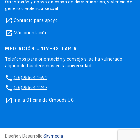
Orientación y apoyo en casos de discriminación, violencia de
género o violencia sexual.
launch
Contacto para apoyo
launch
Más orientación
MEDIACIÓN UNIVERSITARIA
Teléfonos para orientación y consejo si se ha vulnerado
alguno de tus derechos en la universidad.
phone
(56)95504 1691
phone
(56)95504 1247
launch
Ir a la Oficina de Ombuds UC
Diseño y Desarrollo
Skymedia