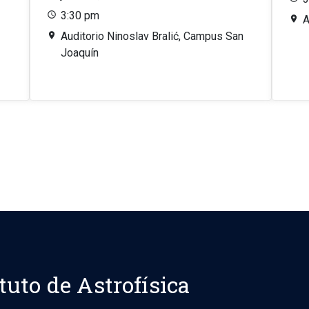
3:30 pm
A
Auditorio Ninoslav Bralić, Campus San
Joaquín
ituto de Astrofísica