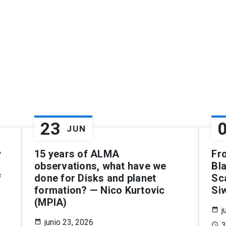
23
JUN
y
15 years of ALMA
Fr
observations, what have we
Bl
f
done for Disks and planet
Sc
formation? — Nico Kurtovic
Si
(MPIA)
j
junio 23, 2026
3