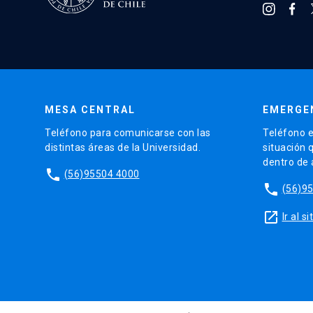
MESA CENTRAL
EMERGE
Teléfono para comunicarse con las
Teléfono e
distintas áreas de la Universidad.
situación 
dentro de
phone
(56)95504 4000
phone
(56)9
launch
Ir al 