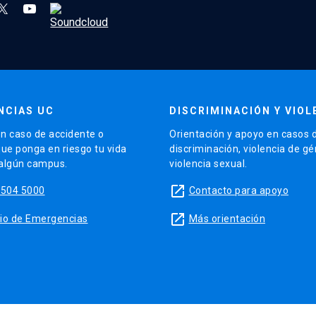
NCIAS UC
DISCRIMINACIÓN Y VIOL
n caso de accidente o
Orientación y apoyo en casos 
que ponga en riesgo tu vida
discriminación, violencia de g
 algún campus.
violencia sexual.
launch
5504 5000
Contacto para apoyo
launch
sitio de Emergencias
Más orientación