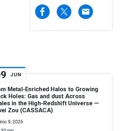
email
09
JUN
om Metal-Enriched Halos to Growing
ack Holes: Gas and dust Across
ales in the High-Redshift Universe —
wei Zou (CASSACA)
unio 9, 2026
:30 pm