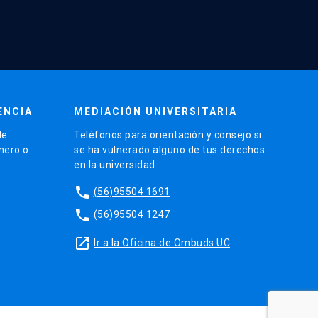
ENCIA
MEDIACIÓN UNIVERSITARIA
de
Teléfonos para orientación y consejo si
énero o
se ha vulnerado alguno de tus derechos
en la universidad.
phone
(56)95504 1691
phone
(56)95504 1247
launch
Ir a la Oficina de Ombuds UC