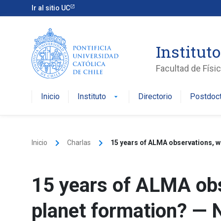
Skip
Ir al sitio UC
to
content
Instituto
Facultad de Físi
Inicio
Instituto
Directorio
Postdoc
arrow_drop_down
keyboard_arrow_right
keyboard_arrow_right
Inicio
Charlas
15 years of ALMA observations, w
15 years of ALMA obs
planet formation? — 