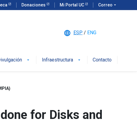
teca
Donaciones
Mi Portal UC
Correo
arrow_drop_down
language
ESP
/
ENG
ivulgación
Infraestructura
Contacto
arrow_drop_down
arrow_drop_down
MPIA)
done for Disks and