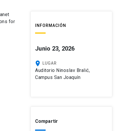
lanet
ons for
INFORMACIÓN
Junio 23, 2026
place
LUGAR
Auditorio Ninoslav Bralić,
Campus San Joaquín
Compartir