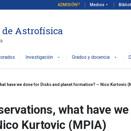
ADMISIÓN
Medios
arrow_drop_down
Biblio
 de Astrofísica
ca
torados
Investigación
Grados y docencia
D
arrow_drop_down
arrow_drop_down
hat have we done for Disks and planet formation? — Nico Kurtovic (
ervations, what have we 
Nico Kurtovic (MPIA)